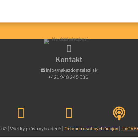

Kontakt
info@nakazdomzalezi.sk
+421 948 245 586



ží ©
| Všetky práva vyhradené |
Ochrana osobných údajov
|
TVORB