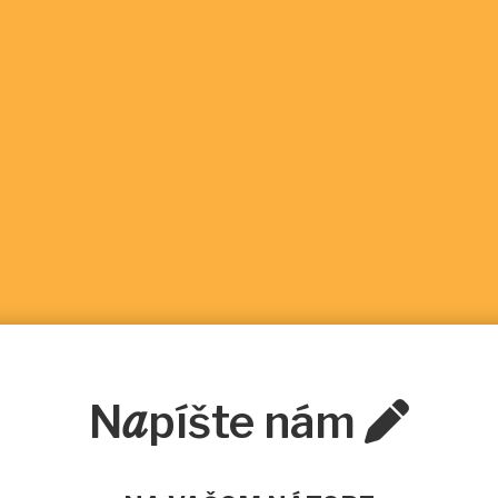
N
a
píšte nám