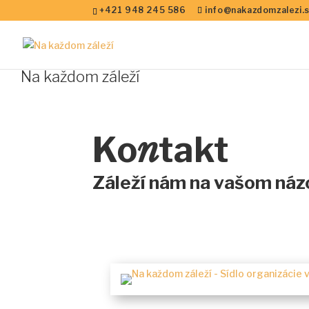
+421 948 245 586
info@nakazdomzalezi.
Na každom záleží
n
Ko
takt
Záleží nám na vašom náz