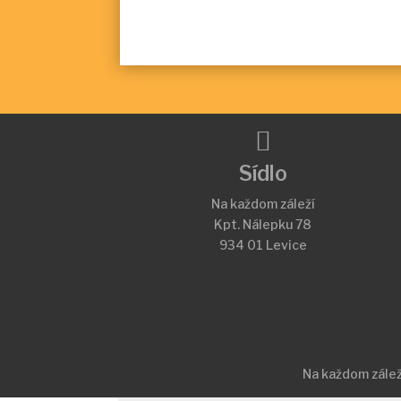

Sídlo
Na každom záleží
Kpt. Nálepku 78
934 01 Levice
Na každom zále