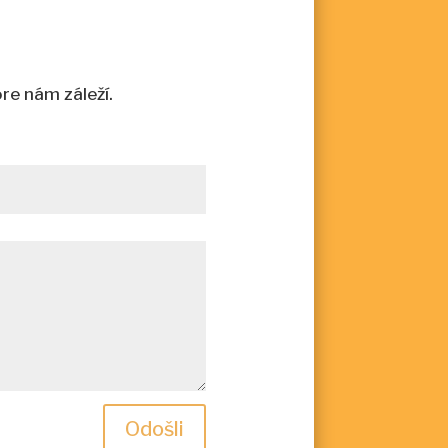
re nám záleží.
Odošli