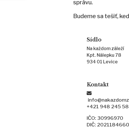
správu.
Budeme sa tešiť, keď
Sídlo
Na každom záleží
Kpt. Nálepku 78
934 01 Levice
Kontakt
info@nakazdomza
+421 948 245 5
IČO: 30996970
DIČ: 202118466