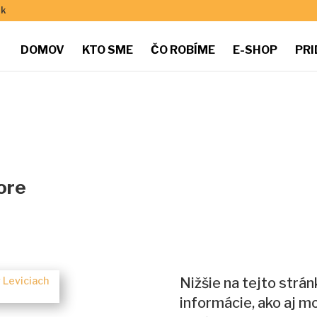
sk
DOMOV
KTO SME
ČO ROBÍME
E-SHOP
PRI
ore
Nižšie na tejto strá
informácie, ako aj m