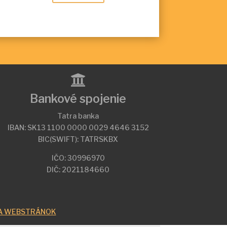

Bankové spojenie
Tatra banka
IBAN: SK13 1100 0000 0029 4646 3152
BIC(SWIFT): TATRSKBX
IČO: 30996970
DIČ: 2021184660
A WEBSTRÁNOK